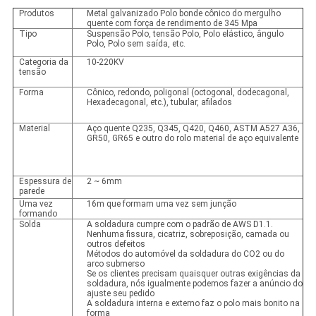
Produtos
Metal galvanizado Polo bonde cônico do mergulho
quente com força de rendimento de 345 Mpa
Tipo
Suspensão Polo, tensão Polo, Polo elástico, ângulo
Polo, Polo sem saída, etc.
Categoria da
10-220KV
tensão
Forma
Cônico, redondo, poligonal (octogonal, dodecagonal,
Hexadecagonal, etc.), tubular, afilados
Material
Aço quente Q235, Q345, Q420, Q460, ASTM A527 A36,
GR50, GR65 e outro do rolo material de aço equivalente
Espessura de
2 ~ 6mm
parede
Uma vez
16m que formam uma vez sem junção
formando
Solda
A soldadura cumpre com o padrão de AWS D1.1.
Nenhuma fissura, cicatriz, sobreposição, camada ou
outros defeitos
Métodos do automóvel da soldadura do CO2 ou do
arco submerso
Se os clientes precisam quaisquer outras exigências da
soldadura, nós igualmente podemos fazer a anúncio do
ajuste seu pedido
A soldadura interna e externo faz o polo mais bonito na
forma