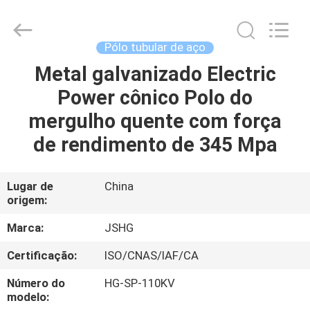
Jiangsu
hongguang
steel
pole
co.,ltd.
Pólo tubular de aço
All
Rights
Metal galvanizado Electric
CASA
Reserved.
Power cônico Polo do
PRODUTOS
mergulho quente com força
de rendimento de 345 Mpa
VÍDEOS
Lugar de
China
origem:
SHOW
DE
Marca:
JSHG
RV
Certificação:
ISO/CNAS/IAF/CA
Número do
HG-SP-110KV
SOBRE
modelo: