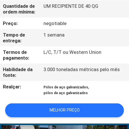
NÓS
Quantidade de
UM RECIPIENTE DE 40 QG
ordem mínima:
EXCURSÃO
Preço:
negotiable
DA
Tempo de
1 semana
FÁBRICA
entrega:
Termos de
L/C, T/T ou Western Union
pagamento:
CONTROLE
DA
Habilidade da
3.000 toneladas métricas pelo mês
fonte:
QUALIDADE
Realçar:
,
Pólos de aço galvanizados
pólos de aço galvanizados
CONTACTE-
NOS
MELHOR PREÇO
NOTÍCIA