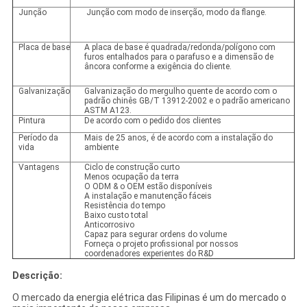
Junção
Junção com modo de inserção, modo da flange.
Placa de base
A placa de base é quadrada/redonda/polígono com
furos entalhados para o parafuso e a dimensão de
âncora conforme a exigência do cliente.
Galvanização
Galvanização do mergulho quente de acordo com o
padrão chinês GB/T 13912-2002 e o padrão americano
ASTM A123.
Pintura
De acordo com o pedido dos clientes
Período da
Mais de 25 anos, é de acordo com a instalação do
vida
ambiente
Vantagens
Ciclo de construção curto
Menos ocupação da terra
O ODM & o OEM estão disponíveis
A instalação e manutenção fáceis
Resistência do tempo
Baixo custo total
Anticorrosivo
Capaz para segurar ordens do volume
Forneça o projeto profissional por nossos
coordenadores experientes do R&D
Descrição:
O mercado da energia elétrica das Filipinas é um do mercado o