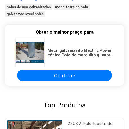
polos de aço galvanizados
mono torre do polo
galvanized steel poles
Obter o melhor preço para
Metal galvanizado Electric Power
cônico Polo do mergulho quente
com força de rendimento de 345
Mpa
Continue
Top Produtos
220KV Polo tubular de