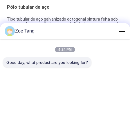
Pólo tubular de aço
Tipo tubular de aço galvanizado octogonal pintura feita sob
encomenda da junção de regaço de Polo do mergulho quente
Zoe Tang
O mergulho superior de aço do lúpulo do rolo quente
galvanizou Polos/torre de aço tubular
4:24 PM
Junção tubular de aço galvanizada de Polo da torre de poder
do mergulho quente com modo da flange
Good day, what product are you looking for?
Categorias populares
Todos
Corrente Eléctrica 
Pólo Tubular De Aço
Pólo
Transmissão De 
Pólo De Aço 
Energia Pólos
Galvanizado
Construções De 
Polo Bonde De Aço