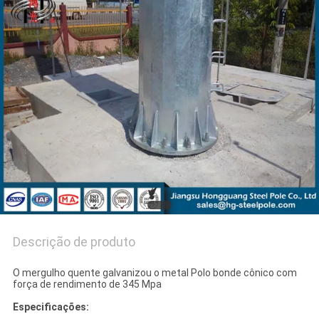
PEÇA
UMAS
CITAÇÕES
MAPA
DO
SITE
POLÍTICA
Descrição de produto
DE
PRIVACIDADE
O mergulho quente galvanizou o metal Polo bonde cônico com
força de rendimento de 345 Mpa
Especificações: