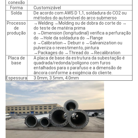
conexão
Forma
Customizável
Solda
De acordo com AWS D 1,1, soldadura do CO2 ou
métodos do automóvel do arco submerso
Processo
→Welding →Molding ou de dobra do corte do →
de
do teste de matéria prima
produção
o →Dimension (longitudinal) verifica a perfuração
do →Hole da soldadura do →Flange
o →Calibration→ Deburr o →Galvanization ou
pulveriza o revestimento, pintura
→Packages do →Thread do →Recalibration
Placa de
A placa de base da estrutura da subestação é
base
quadrada/redonda/polígono com furos
entalhados para o parafuso e a dimensão de
âncora conforme a exigência do cliente.
Espessura
3.0mm, 3.5mm, 4.0mm