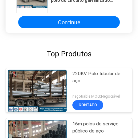
polo do circuito galvanizado
longa vida de aço tubular
Continue
Top Produtos
220KV Polo tubular de
aço
negotiable MOQ:Negociável
CONTATO
16m polos de serviço
público de aço