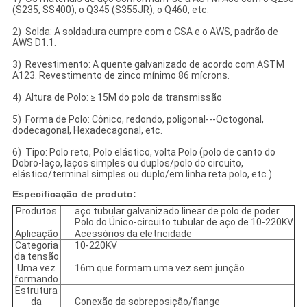
(S235, SS400), o Q345 (S355JR), o Q460, etc.
2) Solda: A soldadura cumpre com o CSA e o AWS, padrão de
AWS D1.1.
3) Revestimento: A quente galvanizado de acordo com ASTM
A123. Revestimento de zinco mínimo 86 mícrons.
4) Altura de Polo: ≥ 15M do polo da transmissão
5) Forma de Polo: Cônico, redondo, poligonal---Octogonal,
dodecagonal, Hexadecagonal, etc.
6) Tipo: Polo reto, Polo elástico, volta Polo (polo de canto do
Dobro-laço, laços simples ou duplos/polo do circuito,
elástico/terminal simples ou duplo/em linha reta polo, etc.)
Especificação de produto:
Produtos
aço tubular galvanizado linear de polo de poder
Polo do Único-circuito tubular de aço de 10-220KV
Aplicação
Acessórios da eletricidade
Categoria
10-220KV
da tensão
Uma vez
16m que formam uma vez sem junção
formando
Estrutura
da
Conexão da sobreposição/flange