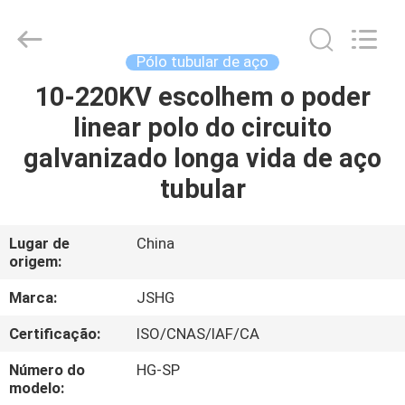
Jiangsu
hongguang
steel
pole
co.,ltd.
Pólo tubular de aço
All
Rights
10-220KV escolhem o poder
CASA
Reserved.
linear polo do circuito
PRODUTOS
galvanizado longa vida de aço
tubular
VÍDEOS
Lugar de
China
origem:
SHOW
DE
Marca:
JSHG
RV
Certificação:
ISO/CNAS/IAF/CA
Número do
HG-SP
SOBRE
modelo: