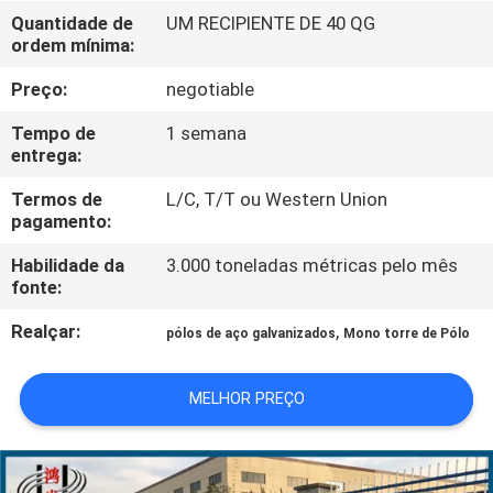
NÓS
Quantidade de
UM RECIPIENTE DE 40 QG
ordem mínima:
EXCURSÃO
Preço:
negotiable
DA
Tempo de
1 semana
FÁBRICA
entrega:
Termos de
L/C, T/T ou Western Union
pagamento:
CONTROLE
DA
Habilidade da
3.000 toneladas métricas pelo mês
fonte:
QUALIDADE
Realçar:
,
pólos de aço galvanizados
Mono torre de Pólo
CONTACTE-
MELHOR PREÇO
NOS
NOTÍCIA