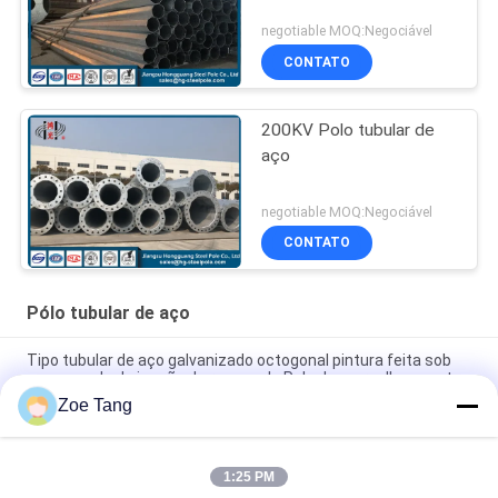
negotiable MOQ:Negociável
CONTATO
200KV Polo tubular de
aço
negotiable MOQ:Negociável
CONTATO
Pólo tubular de aço
Tipo tubular de aço galvanizado octogonal pintura feita sob
encomenda da junção de regaço de Polo do mergulho quente
Zoe Tang
O mergulho superior de aço do lúpulo do rolo quente
galvanizou Polos/torre de aço tubular
1:25 PM
Junção tubular de aço galvanizada de Polo da torre de poder