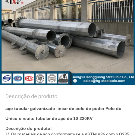
PEÇA
UMAS
CITAÇÕES
MAPA
DO
SITE
POLÍTICA
Descrição de produto
DE
aço tubular galvanizado linear de polo de poder Polo do
PRIVACIDADE
Único-circuito tubular de aço de 10-220KV
Descrição do produto:
1) Os materiais de aço conformam-se a ASTM A36 com o Q235