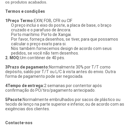
os produtos acabados.
Termos e condições
1Preço Termo:
EXW, FOB, CFR ou CIF
O preço inclui o eixo do poste, a placa de base, o braço
cruzado e o parafuso de âncora.
Porto marítimo: Porto de Xangai.
Por favor, forneça desenhos, se tiver, para que possamos
calcular o preço exato para si.
Nós também fornecemos design de acordo com seus
pedidos, se você não tem desenhos.
2. MOQ:
Um contêiner de 40 pés.
3Prazo de pagamento:
Normalmente 30% por T/T como
depósito, saldo por T/T ou L/C à vista antes do envio. Outra
forma de pagamento pode ser negociada.
4Tempo de entrega:
2 semanas por contentor após
confirmação do PO/tiro/pagamento antecipado.
5Pacote:
Normalmente embrulhados por sacos de plástico ou
tecido de lenço na parte superior e inferior, ou de acordo com as
exigências dos clientes.
Contacte-nos