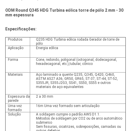
ODM Round Q345 HDG Turbina eólica torre de pólo 2 mm - 30
mm espessura
Especificações:
Produtos
Q235 HDG Turbina eólica rodada Gerador de torre de
pólo
Aplicação
Energia eólica
Forma
Cone, redondo, poligonal (octogonal, dodecagonal,
hexadecagonal, etc.),tubular, cônico
Materiais
Aço laminado a quente Q235, Q345, Q420, Q460,
ASTM A527 A36, GR50, GR65, ST-37, ST-44, ST-52,
S355JR, S355J2G3, SS41, SS50, SS55 e outros
materiais de aço equivalentes
Espessura da
2 a 30 mm
parede
Uma vez
16m Uma vez formado sem articulação
formado
Solução
A soldagem cumpre o padrão AWS D1.1.
Métodos de soldagem por CO2 ou de arco automático
submerso
Sem fissuras, cicatrizes, sobreposições, camadas ou
outros defeitos