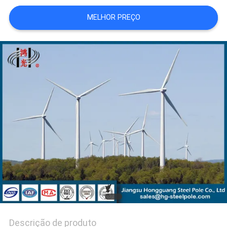
MELHOR PREÇO
PEÇA
UMAS
CITAÇÕES
MAPA
DO
SITE
POLÍTICA
DE
PRIVACIDADE
Descrição de produto