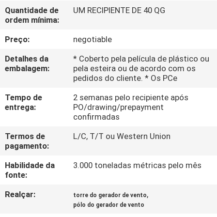
NÓS
Quantidade de
UM RECIPIENTE DE 40 QG
ordem mínima:
EXCURSÃO
Preço:
negotiable
DA
Detalhes da
* Coberto pela película de plástico ou
FÁBRICA
embalagem:
pela esteira ou de acordo com os
pedidos do cliente. * Os PCe
Tempo de
2 semanas pelo recipiente após
CONTROLE
entrega:
PO/drawing/prepayment
DA
confirmadas
QUALIDADE
Termos de
L/C, T/T ou Western Union
pagamento:
CONTACTE-
Habilidade da
3.000 toneladas métricas pelo mês
fonte:
NOS
Realçar:
,
torre do gerador de vento
pólo do gerador de vento
NOTÍCIA