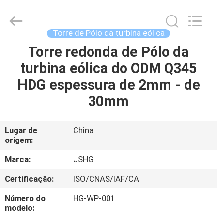
Jiangsu
hongguang
steel
pole
co.,ltd.
Torre de Pólo da turbina eólica
All
Rights
Torre redonda de Pólo da
CASA
Reserved.
turbina eólica do ODM Q345
PRODUTOS
HDG espessura de 2mm - de
30mm
VÍDEOS
Lugar de
China
origem:
SHOW
DE
Marca:
JSHG
RV
Certificação:
ISO/CNAS/IAF/CA
Número do
HG-WP-001
SOBRE
modelo: