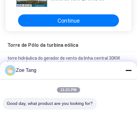
espessura de 2mm - de 30mm
Continue
Torre de Pólo da turbina eólica
torre hidráulica do gerador de vento da linha central 30KW
horizontal com o pó revestido
Zoe Tang
pó horizontal do gerador da torre das energias eólicas da
movimentação direta da linha central 50KW revestido
11:21 PM
Torre horizontal cónica hidráulica de aço 20m Q235 HDG de
Pólo da turbina eólica da linha central
Good day, what product are you looking for?
Categorias populares
Todos
Corrente Eléctrica 
Pólo Tubular De Aço