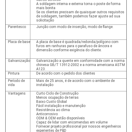
A soldagem interna e externa torna o poste de forma
mais bonita
Se os clientes precisam de quaisquer outros requisitos
de soldagem, também podemos fazer ajuste ad sua
solicitação
Parentesco
Junção com modo de inserção, modo de flange.
Placa de base
A placa de base é quadrada/redonda/polígono com
furos em ranhuras para o parafuso de âncora e
dimensão conforme exigência do cliente.
Galvanização
Galvanização a quente em conformidade com a norma
chinesa GB/T 13912-2002 e a norma americana ASTM
A123.
Pintura
De acordo com o pedido dos clientes
Período de
Mais de 25 anos, é de acordo com o ambiente de
vida
instalação
Vantagens
Curto Ciclo de Construção
Menos ocupação de terras
Baixo Custo Global
Fácil instalação e manutenção
Resistência ao clima
Anticorrosivo
ODM & OEM estão disponíveis
Capaz de lidar com encomendas em volume
Fornecer projeto profissional por nossos engenheiros
experientes de P&D